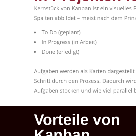
Kernstück von Kanban ist ein visuelles B
Spalten abbildet – meist nach dem Prinz
To Do (geplant)
In Progress (in Arbeit)
Done (erledigt)
Aufgaben werden als Karten dargestellt
Schritt durch den Prozess. Dadurch wird
Aufgaben stocken und wie viel parallel b
Vorteile von
Kanban