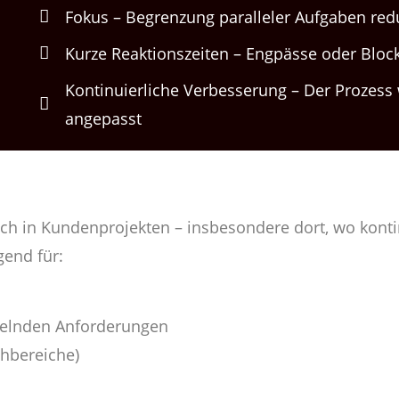
Fokus – Begrenzung paralleler Aufgaben red
Kurze Reaktionszeiten – Engpässe oder Bloc
Kontinuierliche Verbesserung – Der Prozess 
angepasst
h in Kundenprojekten – insbesondere dort, wo kontinu
gend für:
selnden Anforderungen
chbereiche)