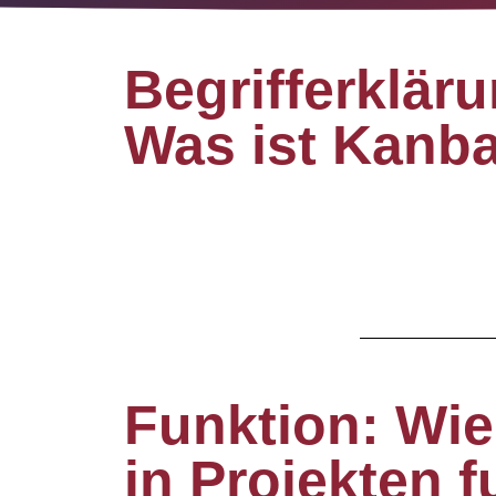
Begrifferkläru
Was ist Kanb
Funktion: Wi
in Projekten f